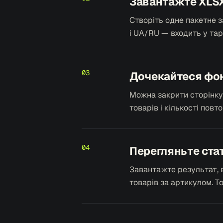
Завантажте XLSX 
Створіть одне пакетне з
і UA/RU — входить у та
03
Дочекайтеся фо
Можна закрити сторінку 
товарів і кількості повт
04
Перегляньте стат
Завантажте результат, 
товарів за артикулом. То