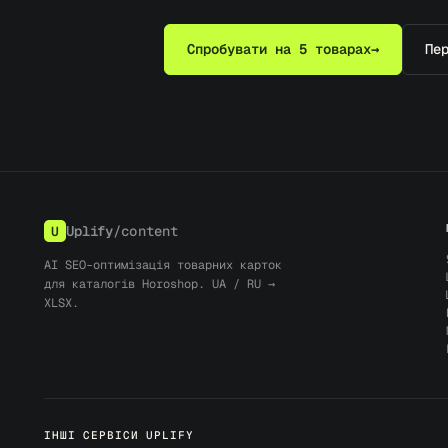
Спробувати на 5 товарах
→
Пе
Uplify
/content
U
AI SEO-оптимізація товарних карток
для каталогів Horoshop. UA / RU →
XLSX.
ІНШІ СЕРВІСИ UPLIFY