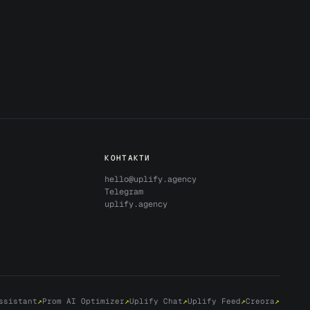
КОНТАКТИ
hello@uplify.agency
Telegram
uplify.agency
ssistant
↗
Prom AI Optimizer
↗
Uplify Chat
↗
Uplify Feed
↗
Creora
↗