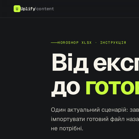
Uplify
/content
U
HOROSHOP XLSX · ІНСТРУКЦІЯ
Від екс
до
гото
Один актуальний сценарій: зав
імпортувати готовий файл наза
не потрібні.