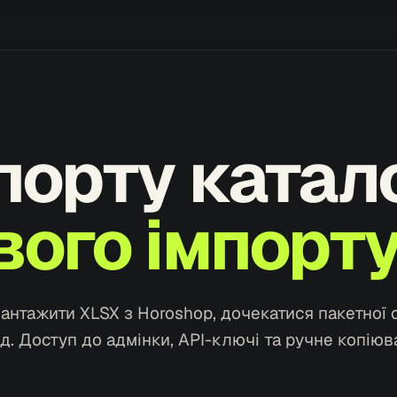
порту катал
вого імпорту
антажити XLSX з Horoshop, дочекатися пакетної 
д. Доступ до адмінки, API-ключі та ручне копіюв