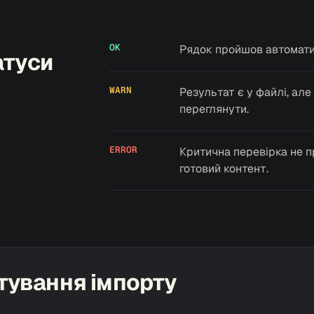
OK
Рядок пройшов автоматич
атуси
WARN
Результат є у файлі, ал
переглянути.
ERROR
Критична перевірка не п
готовий контент.
тування імпорту