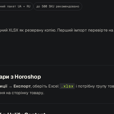
ний пакет UA + RU
до 500 SKU рекомендовано
ний XLSX як резервну копію. Перший імпорт перевірте на н
ари з Horoshop
иції → Експорт
, оберіть Excel
.xlsx
і потрібну групу то
ня на сторінку товару.