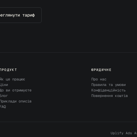
реглянути тариф
ПРОДУКТ
ЮРИДИЧНЕ
Як це працює
Про нас
Ціни
Правила та умови
Що ви отримуєте
Конфіденційність
Блог
Повернення коштів
Приклади описів
FAQ
Uplify Ads A