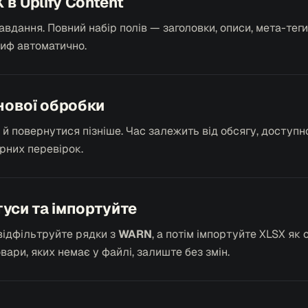
в Uplify Content
авдання. Повний набір полів — заголовки, описи, мета-теги
риф автоматично.
нової обробки
й повернутися пізніше. Час залежить від обсягу, доступн
орних перевірок.
уси та імпортуйте
відфільтруйте рядки з
WARN
, а потім імпортуйте XLSX як
вари, яких немає у файлі, залиште без змін.