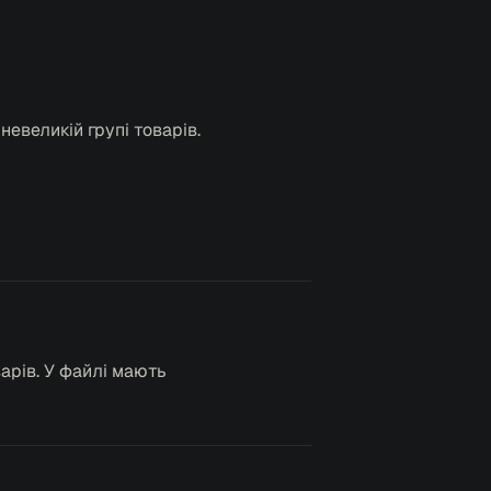
евеликій групі товарів.
варів. У файлі мають