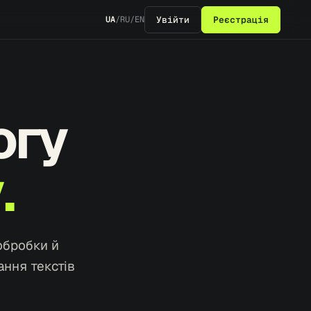
Увійти
Реєстрація
UA
/
RU
/
EN
огу
.
обробки й
ання текстів